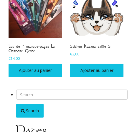
Lot de 7 marque-pages La
Sticker Katara taille S
Dernière Geste
€
2,00
€
14,00
Ajouter au panier
Ajouter au panier
Search
Pages