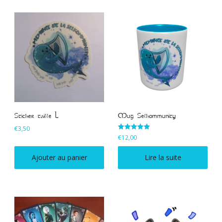
Sticker taille L
Mug Selkommunity
€
3,50
Note
€
12,00
5.00
sur 5
Ajouter au panier
Lire la suite