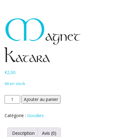
M
agnet
Katara
€
2,00
66 en stock
quantité
Ajouter au panier
de
Magnet
Catégorie :
Goodies
Katara
Description
Avis (0)