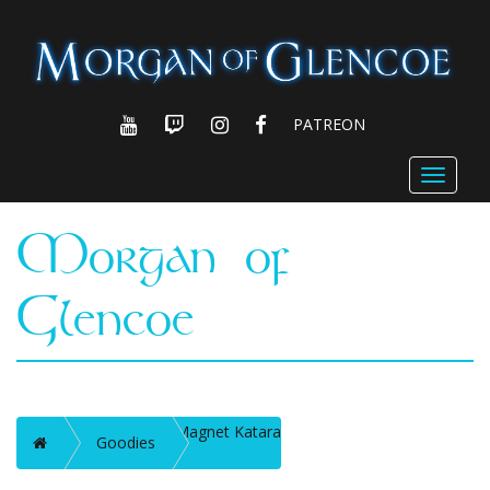
YOUTUBE
TWITCH
INSTAGRAM
FACEBOOK
PATREON
Toggle
navigat
Morgan of
Glencoe
Magnet Katara
Accueil
Goodies